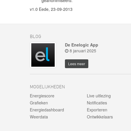
geanonimiseerd.
v1.0 Eede, 23-09-2013
BLOG
De Enelogic App
8 januari 2025
Lees meer
MOGELIJKHEDEN
Energiescore
Live uitlezing
Grafieken
Notificaties
Energiedashboard
Exporteren
Weerdata
Ontwikkelaars