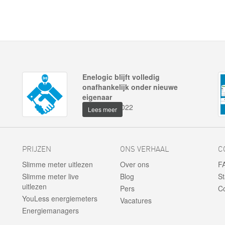
Enelogic blijft volledig
onafhankelijk onder nieuwe
eigenaar
3 maart 2022
Lees meer
PRIJZEN
ONS VERHAAL
C
Slimme meter uitlezen
Over ons
F
Slimme meter live
Blog
St
uitlezen
Pers
Co
YouLess energiemeters
Vacatures
Energiemanagers